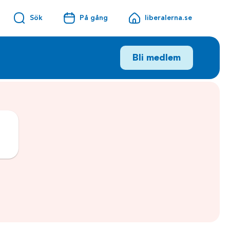
Sök
På gång
liberalerna.se
Bli medlem