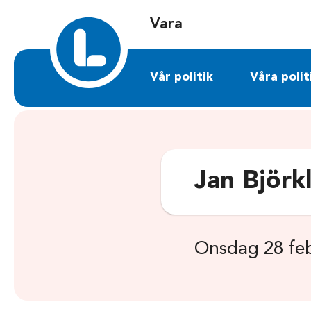
Sök på vara.liberalerna.se
Vara
Vår politik
Våra polit
Jan Björk
Onsdag 28 feb